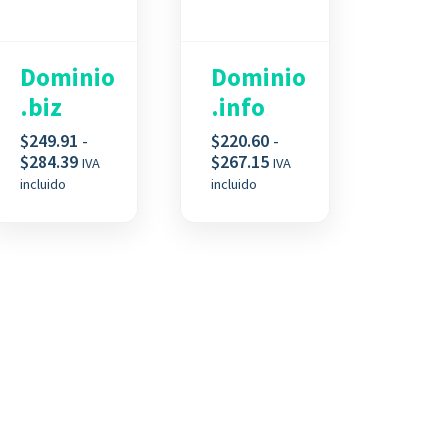
Dominio
Dominio
.biz
.info
$
249.91
-
$
220.60
-
Rango
Rango
$
284.39
$
267.15
IVA
IVA
de
de
incluido
incluido
precios:
precios:
desde
desde
$249.91
$220.60
hasta
hasta
$284.39
$267.15