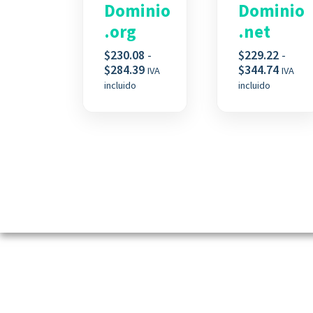
Dominio
Dominio
.org
.net
$
230.08
-
$
229.22
-
Rango
Rango
$
284.39
$
344.74
IVA
IVA
de
de
incluido
incluido
precios:
precio
desde
desde
$230.08
$229.2
hasta
hasta
$284.39
$344.7