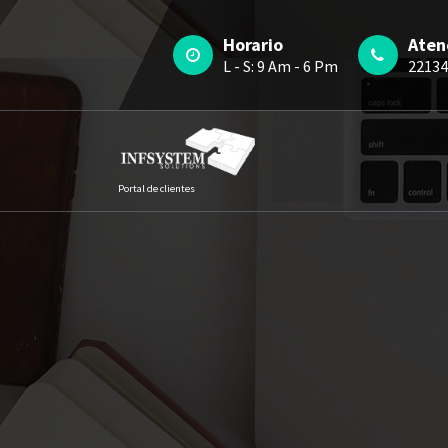
Saltar
al
Horario
Aten
contenido
L - S: 9 Am - 6 Pm
22134
Portal de clientes