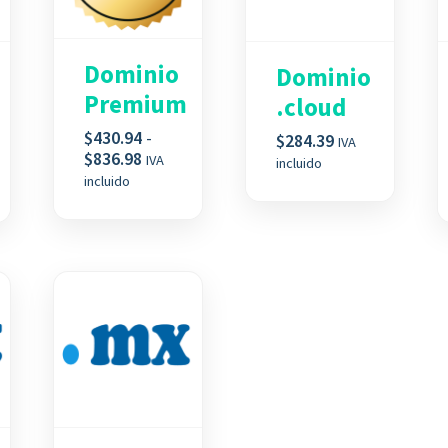
Dominio
Dominio
Premium
.cloud
$
430.94
-
$
284.39
IVA
Rango
$
836.98
IVA
incluido
de
incluido
precios:
s:
desde
$430.94
3
hasta
$836.98
8