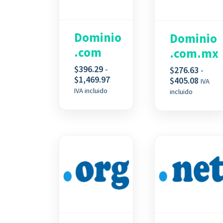
Dominio
Dominio
.com
.com.mx
$
396.29
-
$
276.63
-
Rango
$
1,469.97
Rango
$
405.08
IVA
de
de
IVA incluido
incluido
precios:
precio
desde
desde
$396.29
$276.6
hasta
hasta
$1,469.97
$405.0