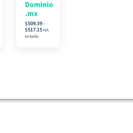
Dominio
.mx
$
509.39
-
Rango
$
517.15
IVA
de
incluido
s:
precios:
desde
2
$509.39
hasta
4
$517.15