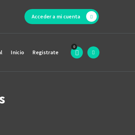
Acceder a mi cuenta
0
al
Inicio
Registrate
s