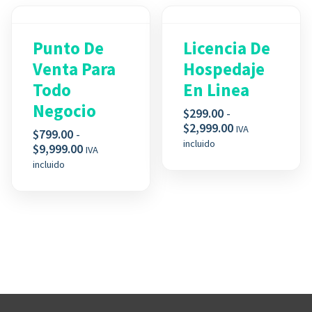
Punto De
Licencia De
Venta Para
Hospedaje
Todo
En Linea
Negocio
$
299.00
-
Rango
$
2,999.00
IVA
$
799.00
-
de
incluido
Rango
$
9,999.00
IVA
precios:
de
incluido
desde
precios:
$299.00
desde
hasta
$799.00
$2,999.00
hasta
$9,999.00