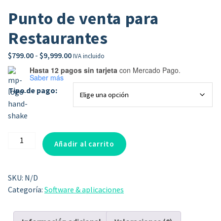
Punto de venta para
Restaurantes
Rango
$
799.00
-
$
9,999.00
IVA incluido
de
Hasta 12 pagos sin tarjeta
con Mercado Pago.
Saber más
precios:
Tipo de pago:
desde
$799.00
hasta
$9,999.00
Punto
Añadir al carrito
de
venta
para
SKU:
N/D
Restaurantes
Categoría:
Software & aplicaciones
cantidad