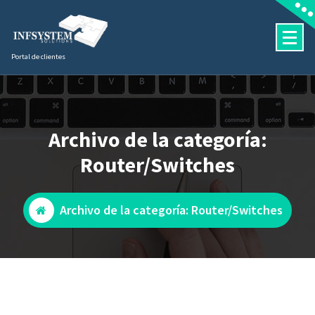
Saltar
al
contenido
Portal de clientes
Archivo de la categoría:
Router/Switches
Archivo de la categoría: Router/Switches